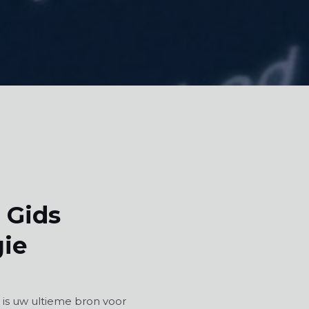
 Gids
gie
is uw ultieme bron voor