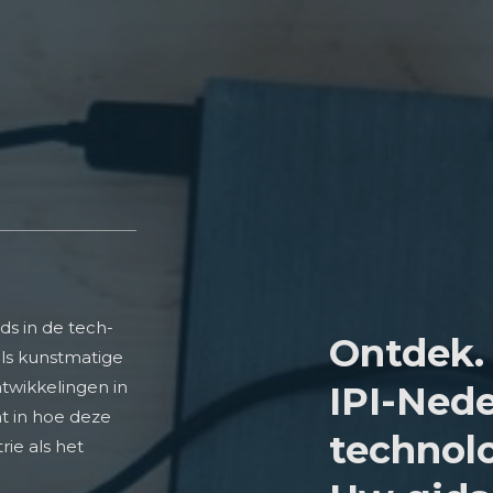
ds in de tech-
Ontdek. 
ls kunstmatige
ntwikkelingen in
IPI-Nede
t in hoe deze
technolo
ie als het