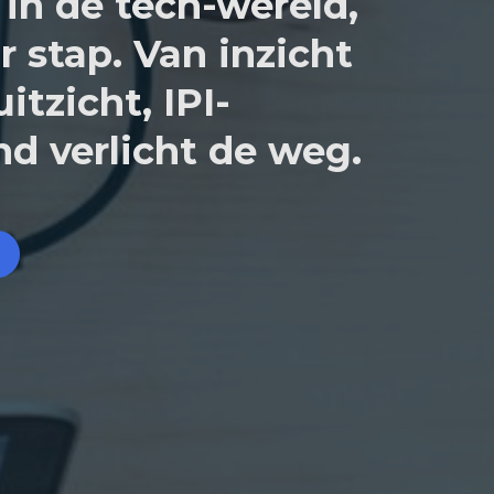
in de tech-wereld,
r stap. Van inzicht
itzicht, IPI-
d verlicht de weg.