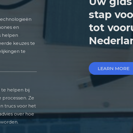
Uw gids 
stap voo
technologieën
tot vooru
hones en
s helpen
Nederlan
erde keuzes te
ijkingen te
LEARN MORE
 te helpen bij
 processen. Ze
n trucs voor het
advies over hoe
n worden.