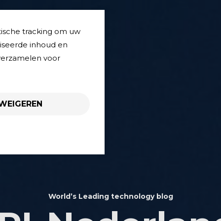
tische tracking om uw
liseerde inhoud en
 verzamelen voor
WEIGEREN
World’s Leading technology blog