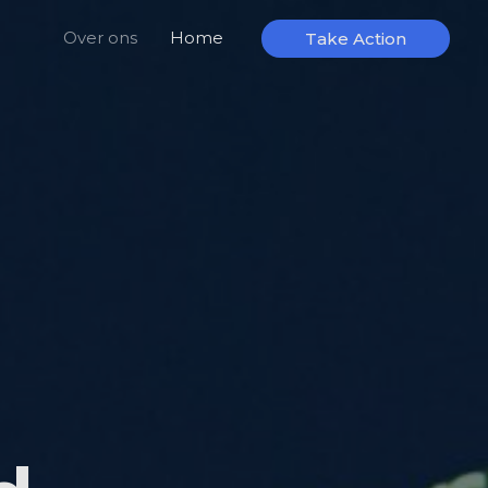
Over ons
Home
Take Action